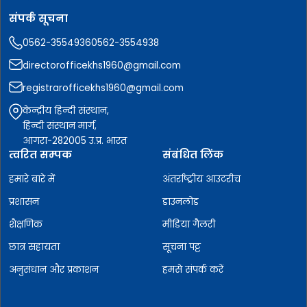
संपर्क सूचना
0562-3554936
0562-3554938
directorofficekhs1960@gmail.com
registrarofficekhs1960@gmail.com
केन्द्रीय हिन्दी संस्थान,
हिन्दी संस्थान मार्ग,
आगरा-282005 उ.प्र. भारत
त्वरित सम्पक
संबंधित लिंक
हमारे बारे में
अंतर्राष्ट्रीय आउटरीच
प्रशासन
डाउनलोड
शैक्षणिक
मीडिया गैलरी
छात्र सहायता
सूचना पट्ट
अनुसंधान और प्रकाशन
हमसे संपर्क करें