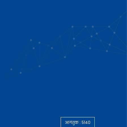
आगंतुक :
5140