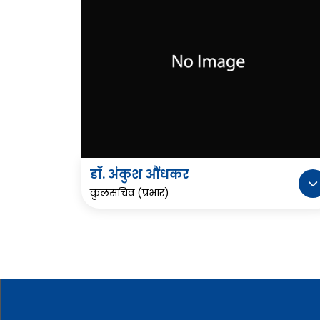
डॉ. अंकुश औंधकर
कुलसचिव (प्रभार)